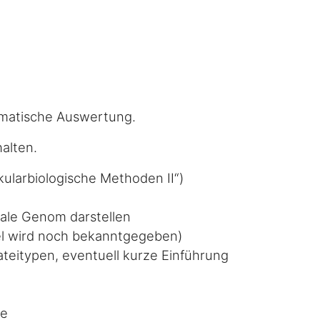
rmatische Auswertung.
halten.
ularbiologische Methoden II“)
iale Genom darstellen
l wird noch bekanntgegeben)
teitypen, eventuell kurze Einführung
se