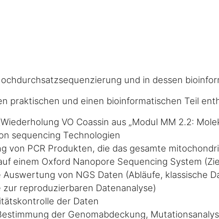
e Hochdurchsatzsequenzierung und in dessen bioinfo
nen praktischen und einen bioinformatischen Teil ent
(Wiederholung VO Coassin aus „Modul MM 2.2: Molek
tion sequencing Technologien
ung von PCR Produkten, die das gesamte mitochondr
auf einem Oxford Nanopore Sequencing System (Zie
he Auswertung von NGS Daten (Abläufe, klassische Da
 zur reproduzierbaren Datenanalyse)
tätskontrolle der Daten
Bestimmung der Genomabdeckung, Mutationsanaly